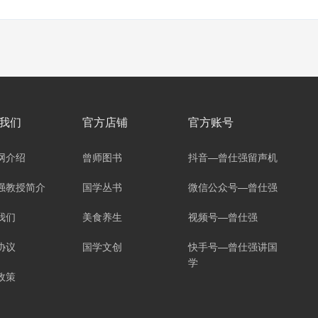
我们
官方店铺
官方账号
网介绍
曾师图书
抖音—曾仕强留声机
强教授简介
国学丛书
微信公众号—曾仕强
我们
美食养生
视频号—曾仕强
协议
国学文创
快手号—曾仕强讲国
学
政策