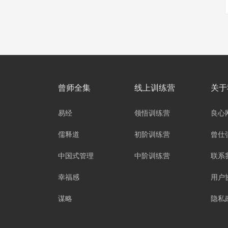
曾师全集
线上训练营
关于
易经
领悟训练营
良心
儒释道
初阶训练营
曾仕
中国式管理
中阶训练营
联系
幸福感
用户
谋略
隐私