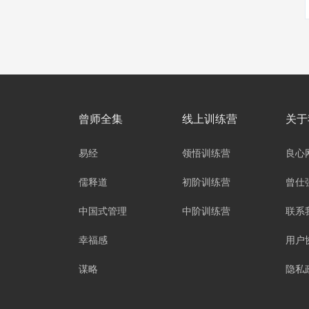
曾师全集
线上训练营
关于
易经
领悟训练营
良心
儒释道
初阶训练营
曾仕
中国式管理
中阶训练营
联系
幸福感
用户
谋略
隐私