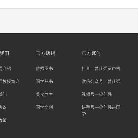
我们
官方店铺
官方账号
网介绍
曾师图书
抖音—曾仕强留声机
强教授简介
国学丛书
微信公众号—曾仕强
我们
美食养生
视频号—曾仕强
协议
国学文创
快手号—曾仕强讲国
学
政策