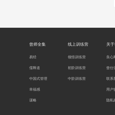
曾师全集
线上训练营
关于
易经
领悟训练营
良心
儒释道
初阶训练营
曾仕
中国式管理
中阶训练营
联系
幸福感
用户
谋略
隐私