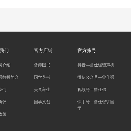
我们
官方店铺
官方账号
网介绍
曾师图书
抖音—曾仕强留声机
强教授简介
国学丛书
微信公众号—曾仕强
我们
美食养生
视频号—曾仕强
协议
国学文创
快手号—曾仕强讲国
学
政策