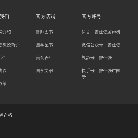
我们
官方店铺
官方账号
网介绍
曾师图书
抖音—曾仕强留声机
强教授简介
国学丛书
微信公众号—曾仕强
我们
美食养生
视频号—曾仕强
协议
国学文创
快手号—曾仕强讲国
学
政策
程存档