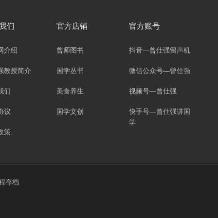
我们
官方店铺
官方账号
网介绍
曾师图书
抖音—曾仕强留声机
强教授简介
国学丛书
微信公众号—曾仕强
我们
美食养生
视频号—曾仕强
协议
国学文创
快手号—曾仕强讲国
学
政策
程存档