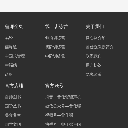
曾师全集
线上训练营
关于我们
易经
领悟训练营
良心网介绍
儒释道
初阶训练营
曾仕强教授简介
中国式管理
中阶训练营
联系我们
幸福感
用户协议
谋略
隐私政策
官方店铺
官方账号
曾师图书
抖音—曾仕强留声机
国学丛书
微信公众号—曾仕强
美食养生
视频号—曾仕强
国学文创
快手号—曾仕强讲国