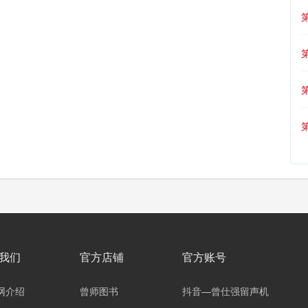
我们
官方店铺
官方账号
网介绍
曾师图书
抖音—曾仕强留声机