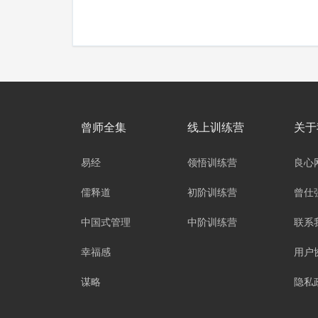
曾师全集
线上训练营
关于
易经
领悟训练营
良心
儒释道
初阶训练营
曾仕
中国式管理
中阶训练营
联系
幸福感
用户
谋略
隐私