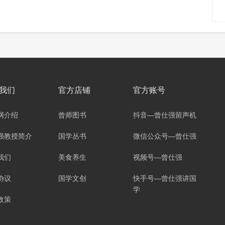
我们
官方店铺
官方账号
网介绍
曾师图书
抖音—曾仕强留声机
强教授简介
国学丛书
微信公众号—曾仕强
我们
美食养生
视频号—曾仕强
协议
国学文创
快手号—曾仕强讲国
学
政策