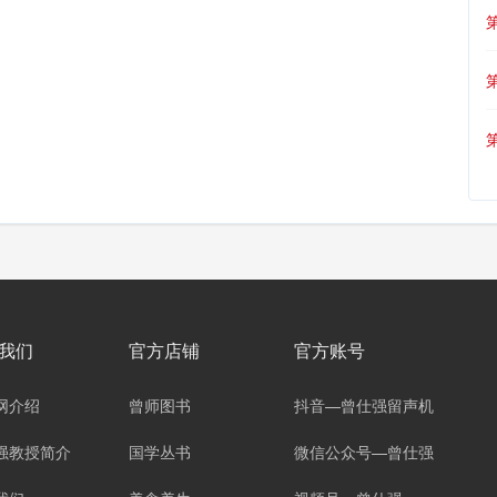
我们
官方店铺
官方账号
网介绍
曾师图书
抖音—曾仕强留声机
强教授简介
国学丛书
微信公众号—曾仕强