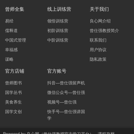
曾师全集
线上训练营
关于我们
易经
领悟训练营
良心网介绍
儒释道
初阶训练营
曾仕强教授简介
中国式管理
中阶训练营
联系我们
幸福感
用户协议
谋略
隐私政策
官方店铺
官方账号
曾师图书
抖音—曾仕强留声机
国学丛书
微信公众号—曾仕强
美食养生
视频号—曾仕强
国学文创
快手号—曾仕强讲国
学
Powered by
良心网（曾仕强教授官方学习平台）
课程存档