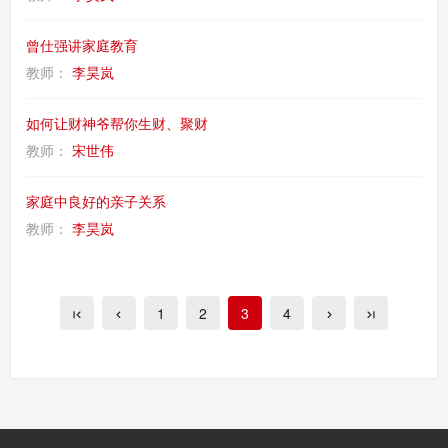
曾仕强讲家庭教育
教师：
李昊岚
如何让财神爷帮你生财、聚财
教师：
宋世伟
家庭中良好的亲子关系
教师：
李昊岚
1
2
3
4