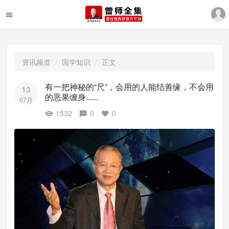
资讯频道
国学知识
正文
有一把神秘的“尺”，会用的人能结善缘，不会用
13
的恶果缠身......
07月
1532
0
0