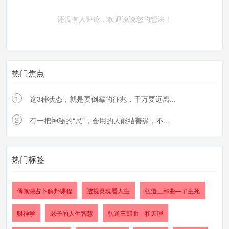
还没有人评论，欢迎说说您的想法！
热门焦点
1
这3种状态，就是要倒霉的征兆，千万要远离...
2
有一把神秘的“尺”，会用的人能结善缘，不...
热门标签
傅佩荣占卜解卦课程
透视灵魂看人生
弘道三部曲—了生死
财神学
老子的人生智慧
弘道三部曲—和天理