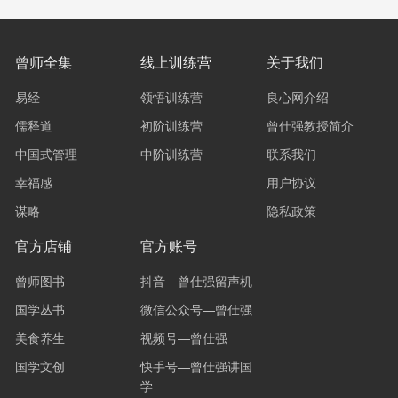
曾师全集
线上训练营
关于我们
易经
领悟训练营
良心网介绍
儒释道
初阶训练营
曾仕强教授简介
中国式管理
中阶训练营
联系我们
幸福感
用户协议
谋略
隐私政策
官方店铺
官方账号
曾师图书
抖音—曾仕强留声机
国学丛书
微信公众号—曾仕强
美食养生
视频号—曾仕强
国学文创
快手号—曾仕强讲国
学