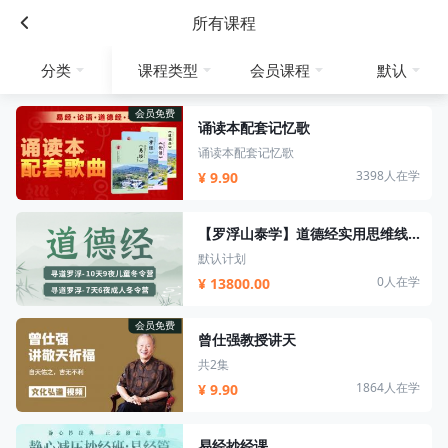
所有课程
分类
课程类型
会员课程
默认
会员免费
诵读本配套记忆歌
诵读本配套记忆歌
3398人在学
¥ 9.90
【罗浮山泰学】道德经实用思维线下营/易经思维线下营
默认计划
0人在学
¥ 13800.00
会员免费
曾仕强教授讲天
共2集
1864人在学
¥ 9.90
易经抄经课