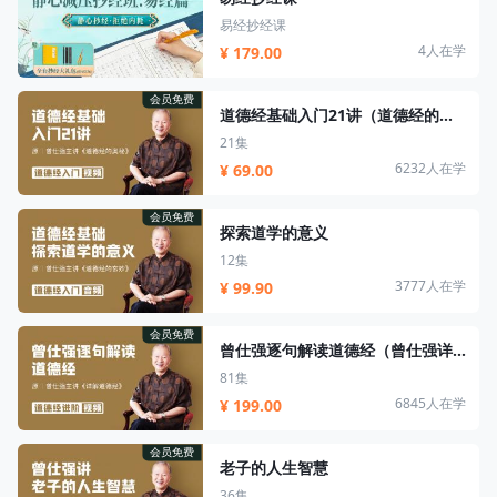
易经抄经课
4人在学
¥ 179.00
会员免费
道德经基础入门21讲（道德经的奥秘）
21集
6232人在学
¥ 69.00
会员免费
探索道学的意义
12集
3777人在学
¥ 99.90
会员免费
曾仕强逐句解读道德经（曾仕强详解道德经）
81集
6845人在学
¥ 199.00
会员免费
老子的人生智慧
36集