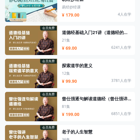
易经抄经课
4人在学
¥ 179.00
会员免费
道德经基础入门21讲（道德经的奥秘）
21集
6241人在学
¥ 69.00
会员免费
探索道学的意义
12集
3781人在学
¥ 99.90
会员免费
曾仕强逐句解读道德经（曾仕强详解道德经）
81集
6851人在学
¥ 199.00
会员免费
老子的人生智慧
36集