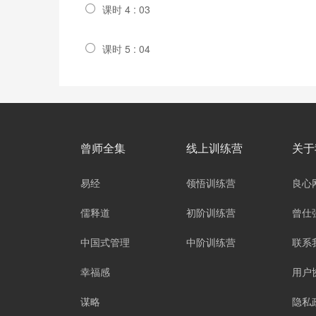
课时 4 : 03
课时 5 : 04
曾师全集
线上训练营
关于
易经
领悟训练营
良心
儒释道
初阶训练营
曾仕
中国式管理
中阶训练营
联系
幸福感
用户
谋略
隐私