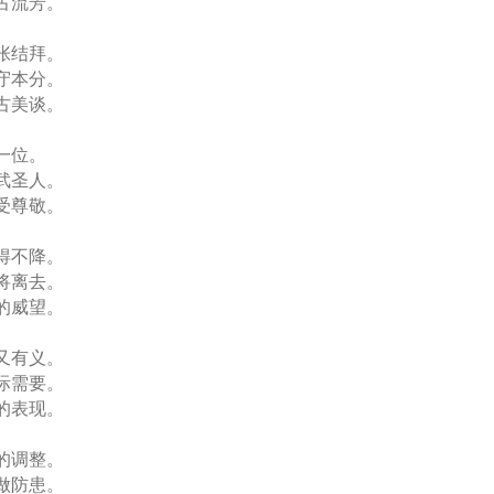
古流芳。
张结拜。
守本分。
古美谈。
一位。
武圣人。
受尊敬。
得不降。
将离去。
的威望。
又有义。
际需要。
的表现。
的调整。
做防患。