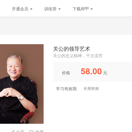
开通会员
训练营
下载APP
关公的领导艺术
关公的忠义精神，千古流芳
58.00
价格
元
学习有效期
长期有效
分享
收藏