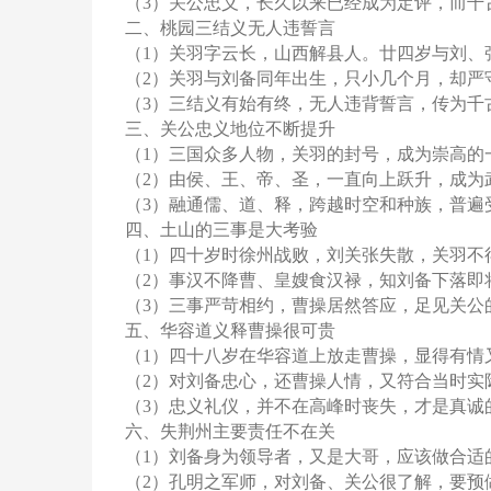
（
3）关公忠义，长久以来已经成为定评，而千
二、桃园三结义无人违誓言
（
1）关羽字云长，山西解县人。廿四岁与刘、
（
2）关羽与刘备同年出生，只小几个月，却严
（
3）三结义有始有终，无人违背誓言，传为千
三、关公忠义地位不断提升
（
1）三国众多人物，关羽的封号，成为崇高的
（
2）由侯、王、帝、圣，一直向上跃升，成为
（
3）融通儒、道、释，跨越时空和种族，普遍
四、土山的三事是大考验
（
1）四十岁时徐州战败，刘关张失散，关羽不
（
2）事汉不降曹、皇嫂食汉禄，知刘备下落即
（
3）三事严苛相约，曹操居然答应，足见关公
五、华容道义释曹操很可贵
（
1）四十八岁在华容道上放走曹操，显得有情
（
2）对刘备忠心，还曹操人情，又符合当时实
（
3）忠义礼仪，并不在高峰时丧失，才是真诚
六、失荆州主要责任不在关
（
1）刘备身为领导者，又是大哥，应该做合适
（
2）孔明之军师，对刘备、关公很了解，要预