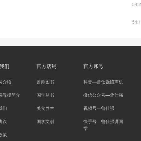
54:
54:
我们
官方店铺
官方账号
网介绍
曾师图书
抖音—曾仕强留声机
强教授简介
国学丛书
微信公众号—曾仕强
我们
美食养生
视频号—曾仕强
协议
国学文创
快手号—曾仕强讲国
学
政策