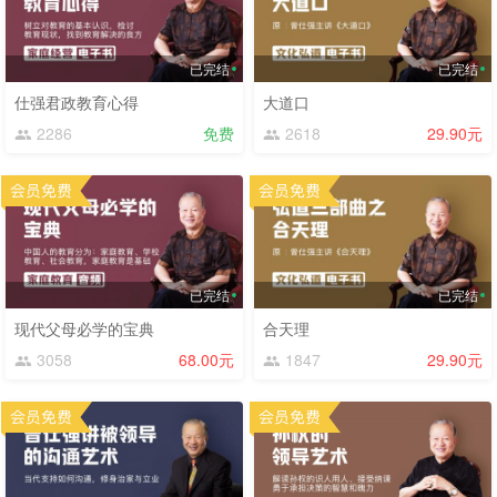
已完结
已完结
仕强君政教育心得
大道口
2286
免费
2618
29.90元
已完结
已完结
现代父母必学的宝典
合天理
3058
68.00元
1847
29.90元