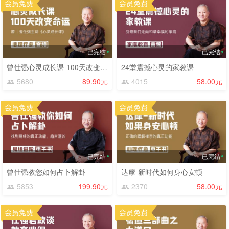
已完结
已完结
曾仕强心灵成长课-100天改变命运
24堂震撼心灵的家教课
5680
89.90元
4015
58.00元
已完结
已完结
曾仕强教您如何占卜解卦
达摩-新时代如何身心安顿
5853
199.90元
2370
58.00元