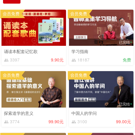
已完结
诵读本配套记忆歌
学习指南
3397
9.90元
18187
免费
已完结
探索道学的意义
中国人的学问
3774
99.90元
3100
99.00元