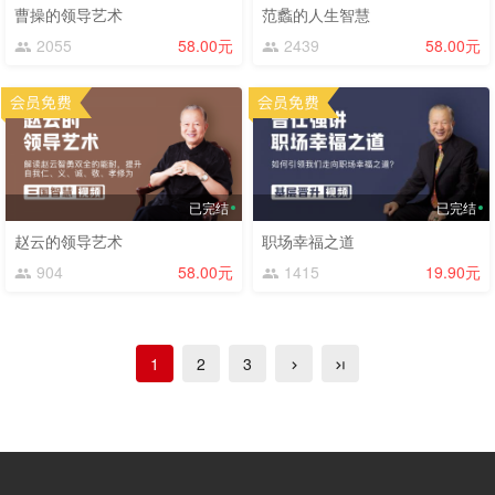
曹操的领导艺术
范蠡的人生智慧
2055
58.00元
2439
58.00元
已完结
已完结
赵云的领导艺术
职场幸福之道
904
58.00元
1415
19.90元
1
2
3