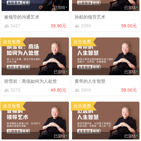
已完结
已完结
被领导的沟通艺术
孙权的领导艺术
3427
39.90元
2280
58.00元
已完结
已完结
胡雪岩：商场如何为人处世
黄帝的人生智慧
3272
49.80元
2909
58.00元
已完结
已完结