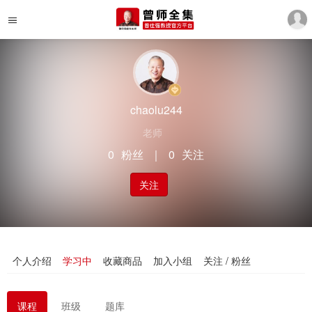
chaolu244
老师
0
粉丝
｜
0
关注
关注
个人介绍
学习中
收藏商品
加入小组
关注 / 粉丝
课程
班级
题库