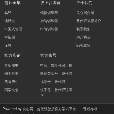
曾师全集
线上训练营
关于我们
易经
领悟训练营
良心网介绍
儒释道
初阶训练营
曾仕强教授简介
中国式管理
中阶训练营
联系我们
幸福感
用户协议
谋略
隐私政策
官方店铺
官方账号
曾师图书
抖音—曾仕强留声机
国学丛书
微信公众号—曾仕强
美食养生
视频号—曾仕强
国学文创
快手号—曾仕强讲国
学
Powered by
良心网（曾仕强教授官方学习平台）
课程存档