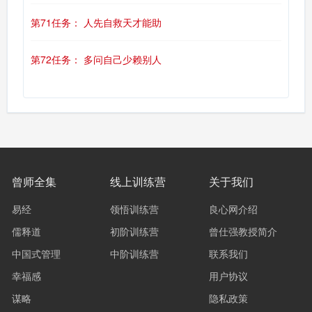
第71任务： 人先自救天才能助
第72任务： 多问自己少赖别人
曾师全集
线上训练营
关于我们
易经
领悟训练营
良心网介绍
儒释道
初阶训练营
曾仕强教授简介
中国式管理
中阶训练营
联系我们
幸福感
用户协议
谋略
隐私政策