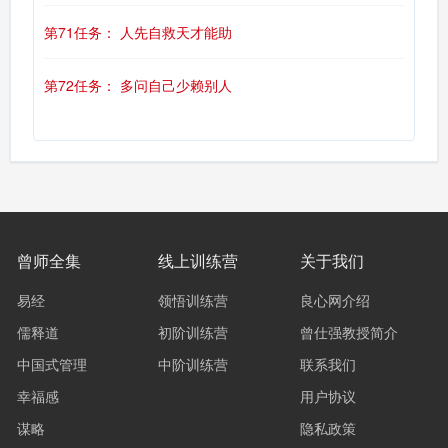
第71任务： 人先自救天才能助
第72任务： 多问自己少赖别人
曾师全集
线上训练营
关于我们
易经
领悟训练营
良心网介绍
儒释道
初阶训练营
曾仕强教授简介
中国式管理
中阶训练营
联系我们
幸福感
用户协议
谋略
隐私政策