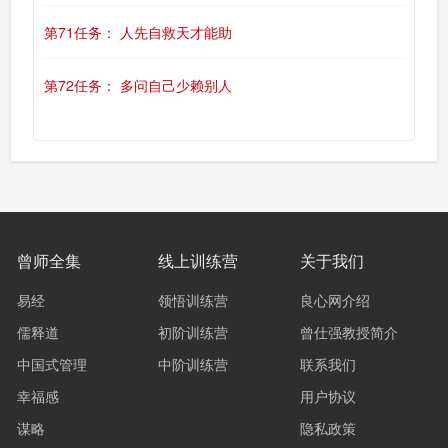
第71任务： 人先自救天才能助
第72任务： 多问自己少赖别人
曾师全集
线上训练营
关于我们
易经
领悟训练营
良心网介绍
儒释道
初阶训练营
曾仕强教授简介
中国式管理
中阶训练营
联系我们
幸福感
用户协议
谋略
隐私政策