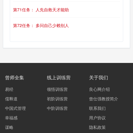
第71任务： 人先自救天才能助
第72任务： 多问自己少赖别人
曾师全集
线上训练营
关于我们
易经
领悟训练营
良心网介绍
儒释道
初阶训练营
曾仕强教授简介
中国式管理
中阶训练营
联系我们
幸福感
用户协议
谋略
隐私政策